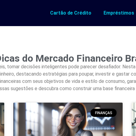
Cartão de Crédito
Empréstimos
icas do Mercado Financeiro Bra
is, tomar decisões inteligentes pode parecer desafiador. Nesta
dinheiro, destacando estratégias para poupar, investir e gastar 
inanceiras com seus objetivos de vida e estilo de consumo, ga
ssas sugestões e descubra como construir uma base financeira 
FINANÇAS