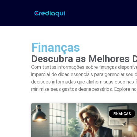
Finanças
Descubra as Melhores D
Com tantas informações sobre finanças disponíve
imparcial de dicas essenciais para gerenciar seu 
decisões informadas que alinhem suas escolhas f
minimize seus gastos desnecessários. Explore no
FINANÇAS